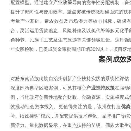
配置模型。通过建立
产业政策
导向的竞争性分配机制，资
提升了靶向性与使用效率。重点突破传统撒胡椒面式的扶持
考量产业基础、带农效益及市场潜力等核心指标，确保
合，灵活运用贷款贴息、风险补偿及以奖代补等多元化手
色种养、民族手工艺及生态旅游等关键领域汇聚。这种强
年实践检验，已促成资金审批周期压缩30%以上，项目落
案例成效
对黔东南苗族侗族自治州创新产业扶持实践的系统性评估
深度剖析典型区域案例，可见其核心
产业扶持政策
在驱动
例，当地政府创新性地整合财政、金融资源，实施梯度式
效撬动社会资本投入。更值得关注的是，该州在打造
优势
补、绩效挂钩”模式，并配套提供技术孵化、品牌推广等综
新活力。量化数据显示，在重点扶持的苗绣、侗族大歌生